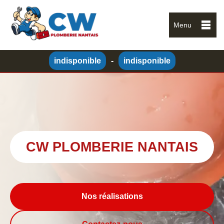
Menu
indisponible
-
indisponible
CW PLOMBERIE NANTAIS
Nos réalisations