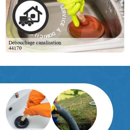
E
M
R
O
V
D
I
C
À
E
E
À
C
D
I
V
O
R
M
E
I
S
C
-
I
L
E