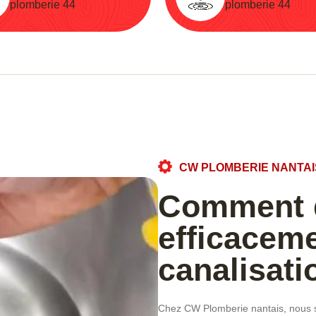
plomberie 44
plomberie 44
CW PLOMBERIE NANTAI
Comment 
efficacem
canalisati
Chez CW Plomberie nantais, nous 