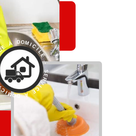
L
E
I
C
-
I
M
S
O
E
D
R
V
I
C
E
À
R
D
E
O
S
M
-
I
C
E
I
L