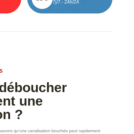
7j/7 - 24h/24
S
déboucher
ent une
on ?
savons qu'une canalisation bouchée peut rapidement