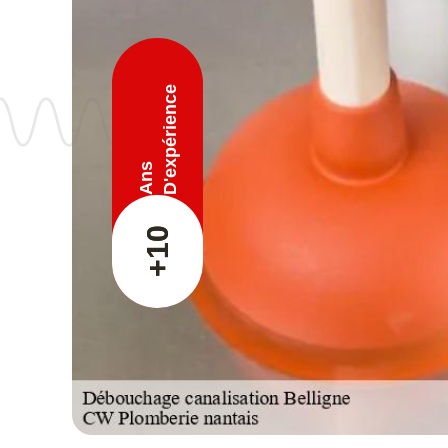
D'expérience
Ans
+10