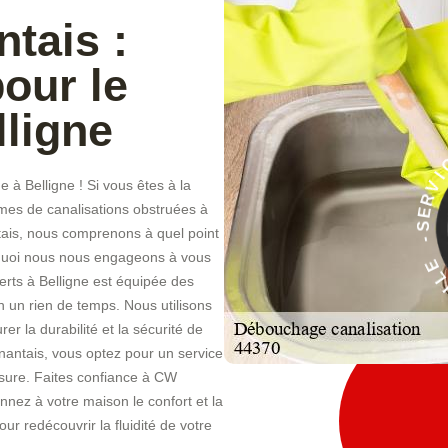
tais :
pour le
ligne
à Belligne ! Si vous êtes à la
À
èmes de canalisations obstruées à
E
ais, nous comprenons à quel point
C
I
rquoi nous nous engageons à vous
V
perts à Belligne est équipée des
 un rien de temps. Nous utilisons
 la durabilité et la sécurité de
antais, vous optez pour un service
mesure. Faites confiance à CW
nez à votre maison le confort et la
ur redécouvrir la fluidité de votre