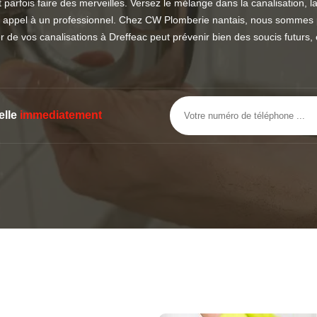
rfois faire des merveilles. Versez le mélange dans la canalisation, lai
aire appel à un professionnel. Chez CW Plomberie nantais, nous sommes p
er de vos canalisations à Dreffeac peut prévenir bien des soucis futurs,
elle
immediatement