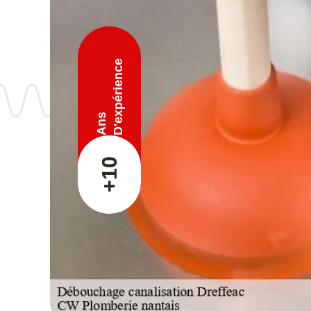
D'expérience
Ans
+10