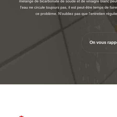
mélange de bicarbonate de soude et de vinaigre blanc peut pa
l'eau ne circule toujours pas, il est peut-être temps de f
ce problème. N'oubliez pas que l'entretien réguli
On vous rapp