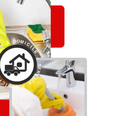
L
E
I
C
-
I
M
S
O
E
D
R
V
I
C
E
À
R
D
E
O
S
M
-
I
C
E
I
L