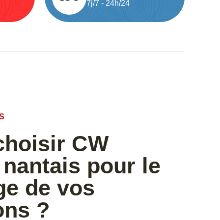
7j/7 - 24h/24
S
choisir CW
nantais pour le
e de vos
ons ?