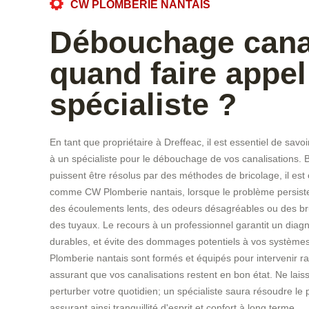
CW PLOMBERIE NANTAIS
Débouchage canal
quand faire appel
spécialiste ?
En tant que propriétaire à Dreffeac, il est essentiel de savo
à un spécialiste pour le débouchage de vos canalisations. 
puissent être résolus par des méthodes de bricolage, il est 
comme CW Plomberie nantais, lorsque le problème persiste.
des écoulements lents, des odeurs désagréables ou des br
des tuyaux. Le recours à un professionnel garantit un diagn
durables, et évite des dommages potentiels à vos système
Plomberie nantais sont formés et équipés pour intervenir r
assurant que vos canalisations restent en bon état. Ne lai
perturber votre quotidien; un spécialiste saura résoudre le
assurant ainsi tranquillité d'esprit et confort à long terme.