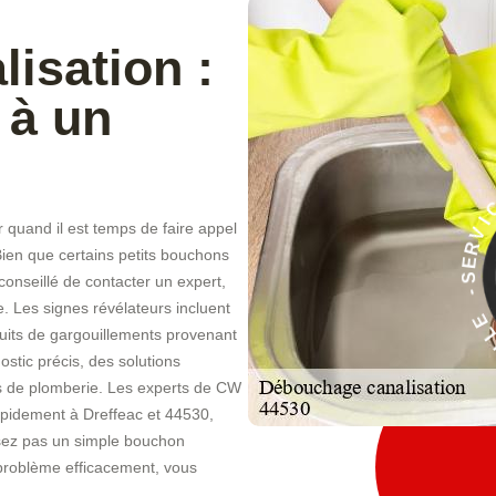
isation :
 à un
ir quand il est temps de faire appel
À
Bien que certains petits bouchons
E
conseillé de contacter un expert,
C
 Les signes révélateurs incluent
I
V
uits de gargouillements provenant
ostic précis, des solutions
s de plomberie. Les experts de CW
apidement à Dreffeac et 44530,
ssez pas un simple bouchon
 problème efficacement, vous