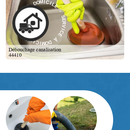
E
L
I
C
-
I
M
S
O
E
D
R
V
À
I
C
E
E
C
À
I
V
R
D
E
O
S
M
-
I
C
E
I
L