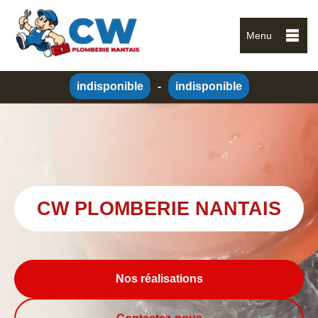
Menu
indisponible
-
indisponible
CW PLOMBERIE NANTAIS
Nos réalisations