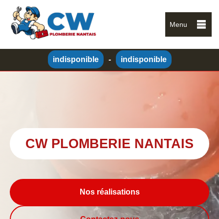
Menu
indisponible
-
indisponible
CW PLOMBERIE NANTAIS
Nos réalisations