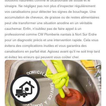
solutions naturelles comme le bicarbonate de soude et le
vinaigre. Ne négligez pas non plus d'inspecter régulièrement
vos canalisations pour détecter les signes de bouchage. Une
accumulation de cheveux, de graisse ou de restes alimentaires
peut vite transformer une situation anodine en un véritable
cauchemar. Enfin, n'oubliez pas de faire appel à un
professionnel comme CW Plomberie nantais à Nort Sur Erdre
pour un diagnostic précis et une intervention rapide. Cela vous
évitera des complications inutiles et vous garantira des
canalisations en parfait état. Agissez avant qu'il ne soit trop tard
et évitez les erreurs qui peuvent vous coûter cher.
E
L
I
C
-
I
S
M
E
O
R
D
V
À
I
C
E
E
C
À
I
V
D
R
O
E
M
S
I
-
C
E
I
L