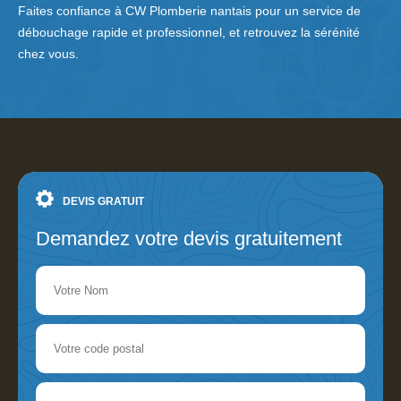
Faites confiance à CW Plomberie nantais pour un service de
débouchage rapide et professionnel, et retrouvez la sérénité
chez vous.
DEVIS GRATUIT
Demandez votre devis gratuitement