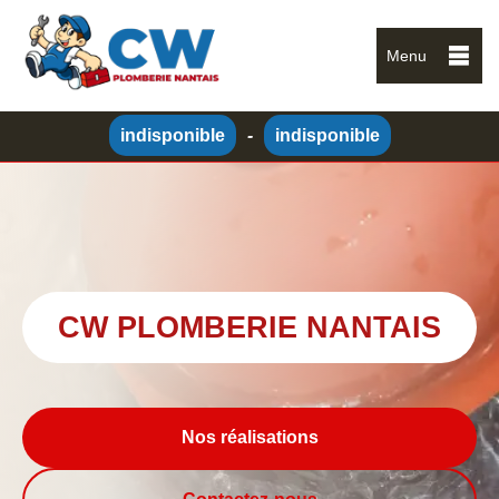
Menu
indisponible
-
indisponible
CW PLOMBERIE NANTAIS
Nos réalisations