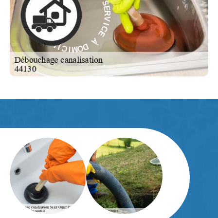
V
À
I
C
E
E
C
À
I
V
R
D
E
O
M
S
-
I
C
E
I
L