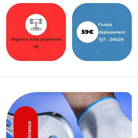
Forfait
déplacement
Urgence fuite plomberie
7j/7 - 24h/24
44
D'expérience