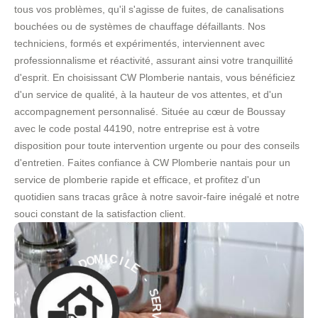
tous vos problèmes, qu'il s'agisse de fuites, de canalisations
bouchées ou de systèmes de chauffage défaillants. Nos
techniciens, formés et expérimentés, interviennent avec
professionnalisme et réactivité, assurant ainsi votre tranquillité
d'esprit. En choisissant CW Plomberie nantais, vous bénéficiez
d'un service de qualité, à la hauteur de vos attentes, et d'un
accompagnement personnalisé. Située au cœur de Boussay
avec le code postal 44190, notre entreprise est à votre
disposition pour toute intervention urgente ou pour des conseils
d'entretien. Faites confiance à CW Plomberie nantais pour un
service de plomberie rapide et efficace, et profitez d'un
quotidien sans tracas grâce à notre savoir-faire inégalé et notre
souci constant de la satisfaction client.
E
L
I
C
-
I
M
S
O
E
D
R
V
À
I
C
E
E