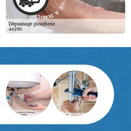
C
À
I
V
R
D
E
O
S
M
-
I
C
E
I
L