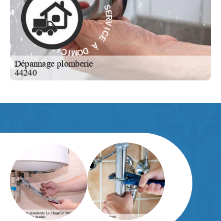
V
À
I
C
E
E
C
I
À
V
R
D
E
O
S
M
-
I
C
E
I
L