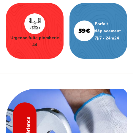
Forfait
déplacement
Urgence fuite plomberie
7j/7 - 24h/24
44
D'expérience