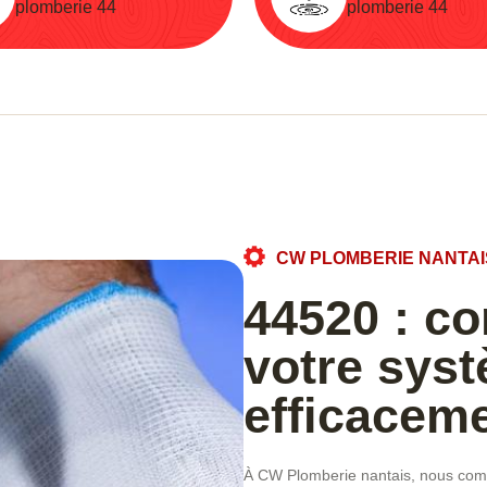
plomberie 44
plomberie 44
CW PLOMBERIE NANTAI
44520 : c
votre sys
efficacem
À CW Plomberie nantais, nous comp