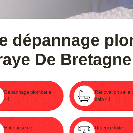
se dépannage plo
eraye De Bretagne
Dépannage plomberie
Rénovation salle 
44
bain 44
Entreprise de
Urgence fuite