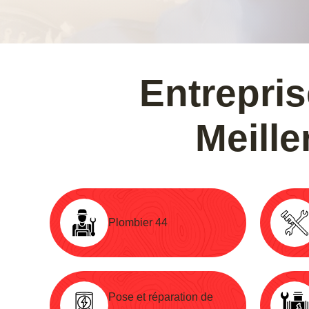
Entrepri
Meill
Plombier 44
Pose et réparation de