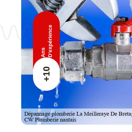
D'expérience
Ans
+10