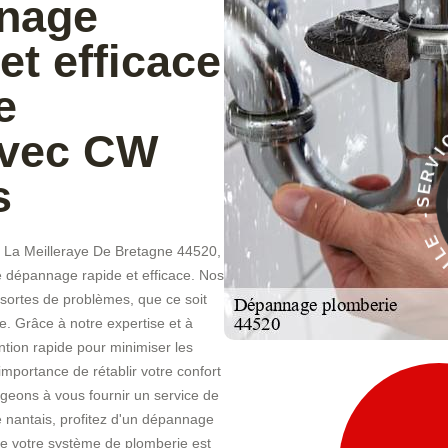
nnage
et efficace
e
avec CW
À
s
E
C
I
V
 La Meilleraye De Bretagne 44520,
e dépannage rapide et efficace. Nos
sortes de problèmes, que ce soit
. Grâce à notre expertise et à
tion rapide pour minimiser les
mportance de rétablir votre confort
geons à vous fournir un service de
e nantais, profitez d'un dépannage
que votre système de plomberie est