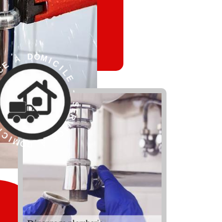
L
E
I
C
-
I
M
O
S
D
E
R
V
I
C
E
À
R
D
E
O
S
M
-
I
C
E
L
I