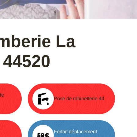
mberie La
 44520
de
Pose de robinetterie 44
Forfait déplacement