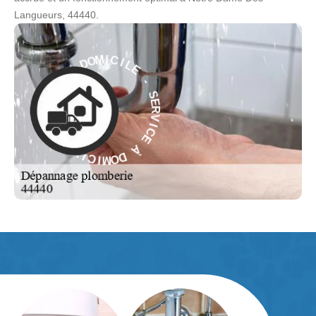
Langueurs, 44440.
E
L
I
C
-
I
M
S
O
E
D
R
V
À
I
C
E
E
C
À
I
V
R
D
E
O
S
M
-
I
C
E
I
L