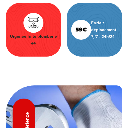
Forfait
déplacement
Urgence fuite plomberie
7j/7 - 24h/24
44
D'expérience