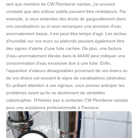
tant que membre de CW Plomberie nantais, j'ai souvent
constaté que des indices subtils peuvent être révélateurs. Par
exemple, si vous entendez des bruits de gargouillement dans
vos canalisations ou si vous remarquez une pression d'eau
anormalement basse, il est peut-être temps d'agir. Les taches
d'humidité sur vos murs ou plafonds peuvent également être
des signes d'alerte d'une fuite cachée. De plus, une facture
d'eau anormalement élevée dans le 44440 peut indiquer une
consommation d'eau excessive due à une fuite. Enfin,
l'apparition d'odeurs désagréables provenant de vos éviers ou
de vos drains est souvent le signe de canalisations obstruées.
En prêtant attention à ces signaux, vous pouvez anticiper les
problèmes avant qu'ils ne deviennent de véritables
catastrophes. N'hésitez pas à contacter CW Plomberie nantais
pour une assistance professionnelle à Pannece.
E
L
I
C
-
I
M
S
O
E
D
R