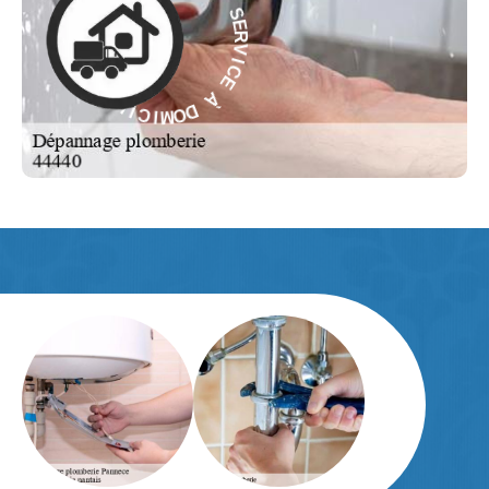
V
À
I
C
E
E
C
À
I
V
R
D
E
O
S
M
-
I
C
E
I
L