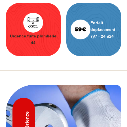
Forfait
déplacement
Urgence fuite plomberie
7j/7 - 24h/24
44
D'expérience