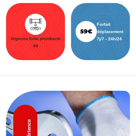
Forfait
déplacement
Urgence fuite plomberie
7j/7 - 24h/24
44
D'expérience