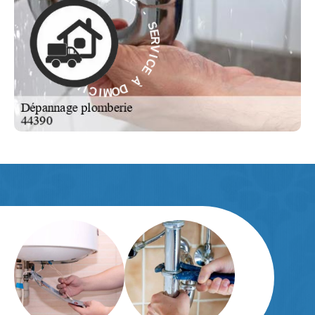
M
S
O
E
D
R
V
À
I
C
E
E
C
À
I
V
R
D
E
O
M
S
-
I
C
E
I
L