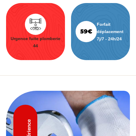
Forfait
déplacement
Urgence fuite plomberie
7j/7 - 24h/24
44
D'expérience