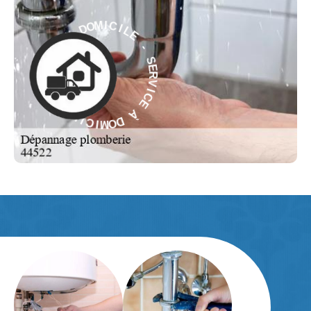
L
E
I
C
-
I
M
S
O
E
D
R
V
À
I
C
E
E
C
I
À
V
R
D
E
O
S
M
-
I
C
E
I
L