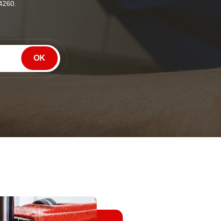
44260.