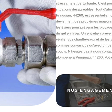
stressante et perturbante. C'est po
situations désagréables. Tout d'abor
Prinquiau, 44260, est essentielle. Id
deviennent des problèmes majeurs. É
les éviers pour prévenir les blocag
du gel en hiver. Un entretien préven
vérifier vos chauffe-eaux et de le
sommes convaincus qu'avec un peu d
soucis. N'hésitez pas à nous contac
plomberie à Prinquiau, 44260. Votre t
NOS ENGAGEME