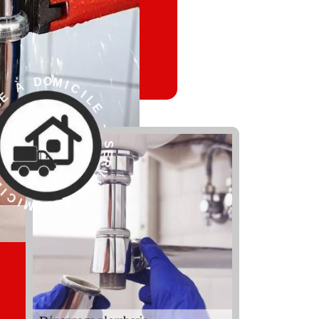
E
L
I
-
C
I
S
M
E
O
R
V
I
C
E
À
D
R
O
E
M
S
I
-
C
I
E
L