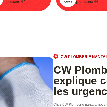
plomberie 44
plomberie 44
CW PLOMBERIE NANTAI
CW Plombe
explique 
les urgen
Chez CW Plomberie nantais, nous s