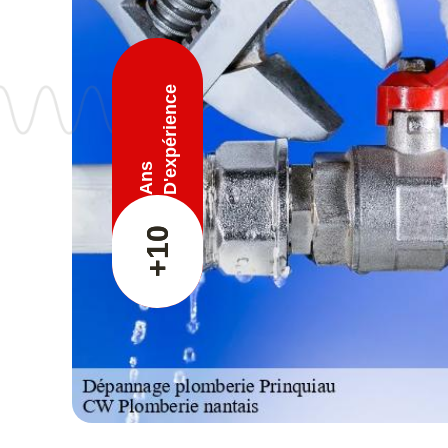
D'expérience
Ans
+10