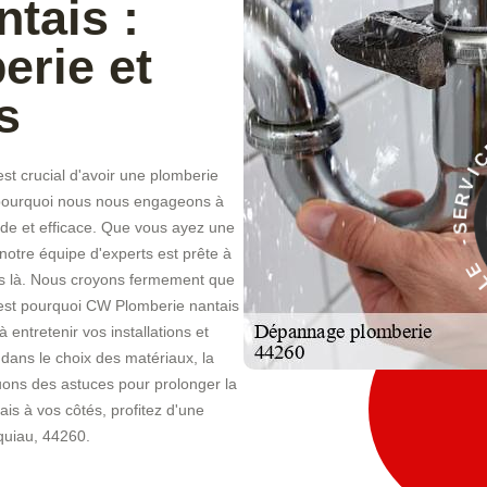
tais :
rie et
s
D
t crucial d'avoir une plomberie
À
t pourquoi nous nous engageons à
ide et efficace. Que vous ayez une
E
C
notre équipe d'experts est prête à
I
V
pas là. Nous croyons fermement que
'est pourquoi CW Plomberie nantais
entretenir vos installations et
ans le choix des matériaux, la
ons des astuces pour prolonger la
s à vos côtés, profitez d'une
nquiau, 44260.