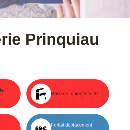
rie Prinquiau
de
Pose de robinetterie 44
Forfait déplacement