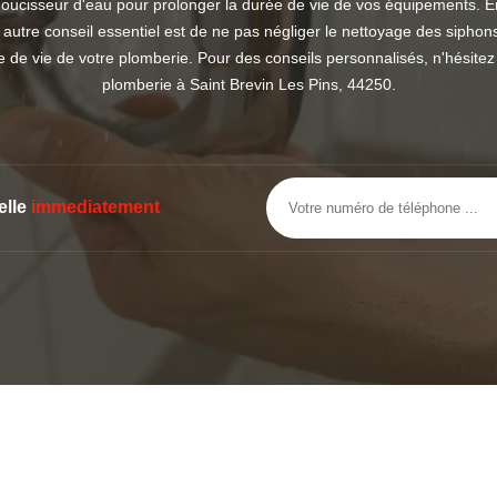
doucisseur d'eau pour prolonger la durée de vie de vos équipements. En
utre conseil essentiel est de ne pas négliger le nettoyage des siphons 
ée de vie de votre plomberie. Pour des conseils personnalisés, n'hésit
plomberie à Saint Brevin Les Pins, 44250.
elle
immediatement