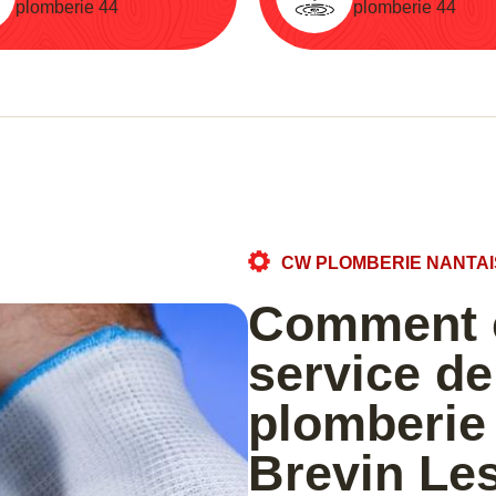
plomberie 44
plomberie 44
CW PLOMBERIE NANTAI
Comment c
service d
plomberie 
Brevin Le