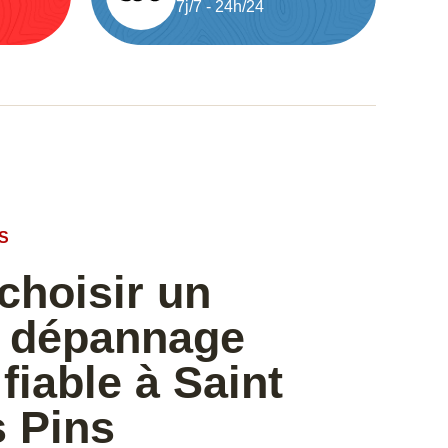
7j/7 - 24h/24
S
hoisir un
e dépannage
fiable à Saint
s Pins