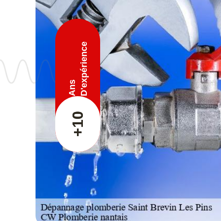
D'expérience
Ans
+10