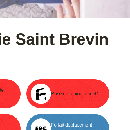
e Saint Brevin
de
Pose de robinetterie 44
Forfait déplacement