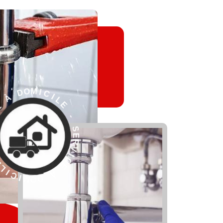
-
E
L
S
E
I
C
R
V
I
M
I
C
E
À
D
O
M
I
V
I
R
C
E
I
S
L
E
-