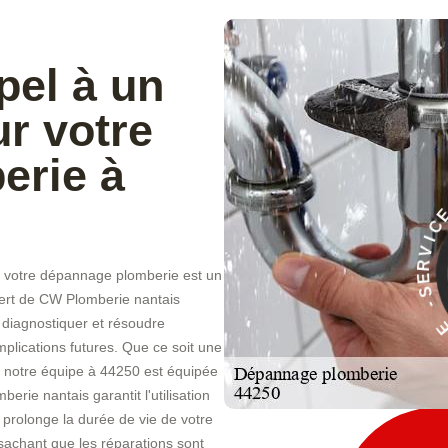
pel à un
r votre
erie à
O
D
ur votre dépannage plomberie est un
À
xpert de CW Plomberie nantais
E
C
 diagnostiquer et résoudre
plications futures. Que ce soit une
, notre équipe à 44250 est équipée
erie nantais garantit l'utilisation
 prolonge la durée de vie de votre
t, sachant que les réparations sont