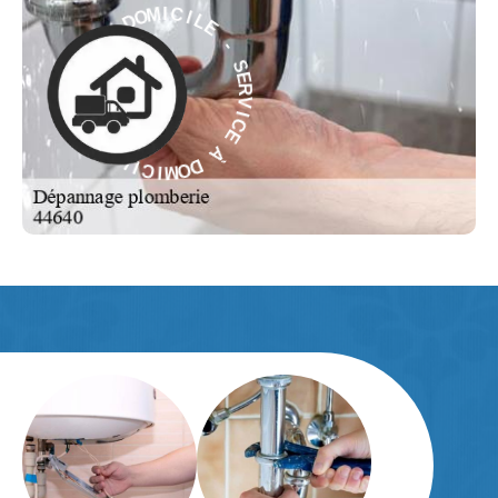
L
E
I
C
-
I
M
S
O
E
D
R
V
À
I
C
E
E
C
À
I
V
R
D
E
O
S
M
-
I
C
E
I
L