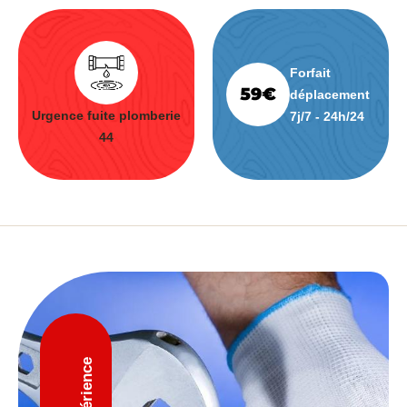
Forfait
déplacement
Urgence fuite plomberie
7j/7 - 24h/24
44
D'expérience