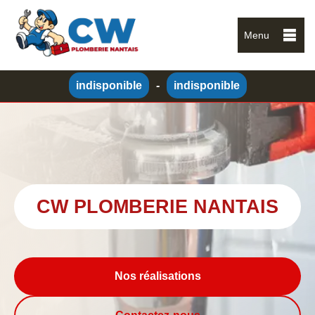
Menu
indisponible
-
indisponible
CW PLOMBERIE NANTAIS
Nos réalisations