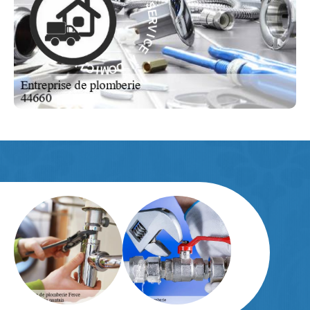
V
À
I
C
E
E
C
À
I
V
R
D
E
O
S
M
-
I
C
E
I
L