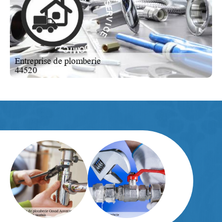
I
À
C
E
E
C
À
I
V
D
R
O
E
M
S
I
-
C
I
E
L