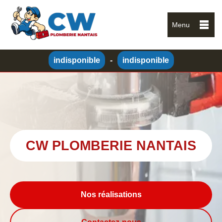
Menu
indisponible
-
indisponible
CW PLOMBERIE NANTAIS
Nos réalisations