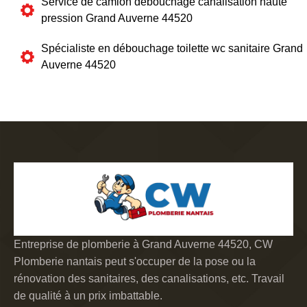
Service de camion débouchage canalisation haute
pression Grand Auverne 44520
Spécialiste en débouchage toilette wc sanitaire Grand
Auverne 44520
Entreprise de plomberie à Grand Auverne 44520, CW
Plomberie nantais peut s'occuper de la pose ou la
rénovation des sanitaires, des canalisations, etc. Travail
de qualité à un prix imbattable.