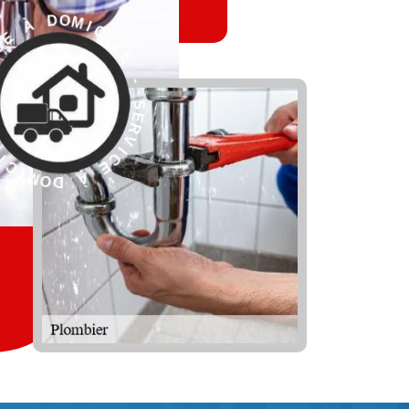
L
E
I
C
-
I
M
S
O
E
D
R
V
I
C
E
À
R
D
E
O
S
M
-
I
C
E
I
L