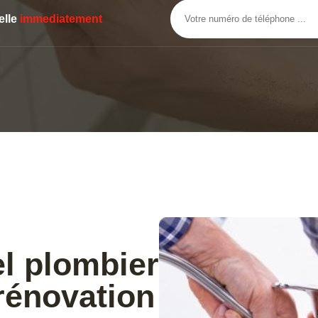
elle
immediatement
el plombier
rénovation