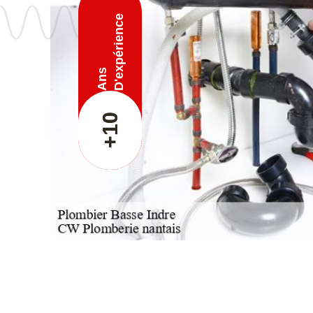
D'expérience
Ans
+10