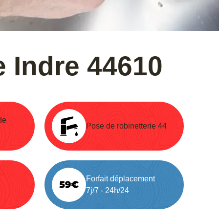
 Indre 44610
de
Pose de robinetterie 44
Forfait déplacement
7j/7 - 24h/24