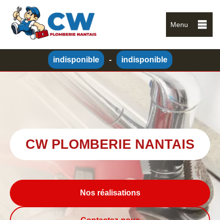
Menu
indisponible
-
indisponible
CW PLOMBERIE NANTAIS
Nos réalisations