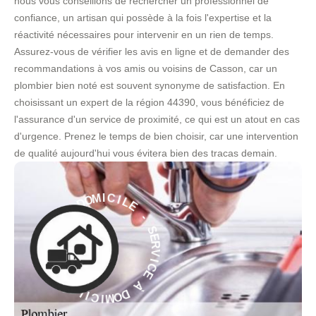
nous vous conseillons de rechercher un professionnel de
confiance, un artisan qui possède à la fois l'expertise et la
réactivité nécessaires pour intervenir en un rien de temps.
Assurez-vous de vérifier les avis en ligne et de demander des
recommandations à vos amis ou voisins de Casson, car un
plombier bien noté est souvent synonyme de satisfaction. En
choisissant un expert de la région 44390, vous bénéficiez de
l'assurance d'un service de proximité, ce qui est un atout en cas
d'urgence. Prenez le temps de bien choisir, car une intervention
de qualité aujourd'hui vous évitera bien des tracas demain.
E
L
I
-
C
I
S
M
E
O
R
D
V
I
À
C
E
E
C
À
I
V
D
R
O
E
M
S
I
-
C
I
E
L