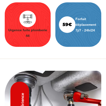
Forfait
déplacement
Urgence fuite plomberie
7j/7 - 24h/24
44
D'expérience