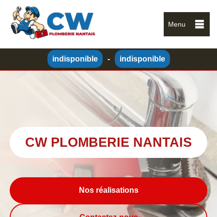
Menu
indisponible
-
indisponible
CW PLOMBERIE NANTAIS
Nos réalisations