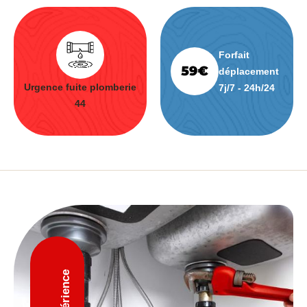
Forfait
déplacement
Urgence fuite plomberie
7j/7 - 24h/24
44
D'expérience