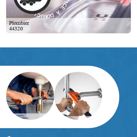
V
À
R
E
D
S
O
-
M
I
E
C
L
I