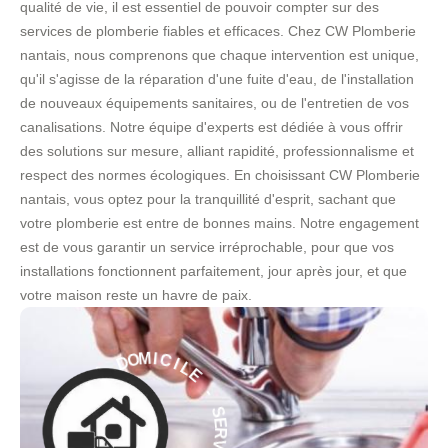
qualité de vie, il est essentiel de pouvoir compter sur des
services de plomberie fiables et efficaces. Chez CW Plomberie
nantais, nous comprenons que chaque intervention est unique,
qu'il s'agisse de la réparation d'une fuite d'eau, de l'installation
de nouveaux équipements sanitaires, ou de l'entretien de vos
canalisations. Notre équipe d'experts est dédiée à vous offrir
des solutions sur mesure, alliant rapidité, professionnalisme et
respect des normes écologiques. En choisissant CW Plomberie
nantais, vous optez pour la tranquillité d'esprit, sachant que
votre plomberie est entre de bonnes mains. Notre engagement
est de vous garantir un service irréprochable, pour que vos
installations fonctionnent parfaitement, jour après jour, et que
votre maison reste un havre de paix.
L
I
E
C
I
-
M
O
S
D
E
R
À
V
I
E
C
C
E
I