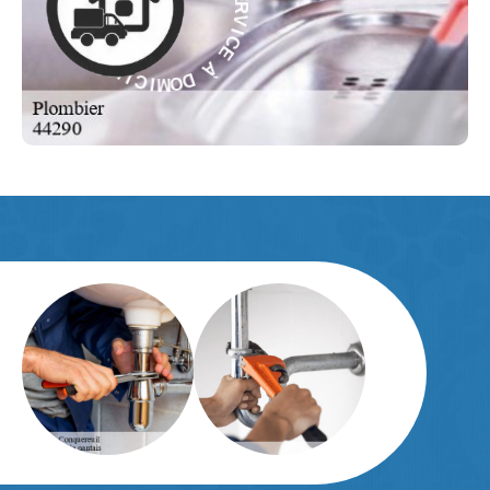
C
E
E
C
I
À
V
R
D
E
O
S
M
-
I
C
E
L
I