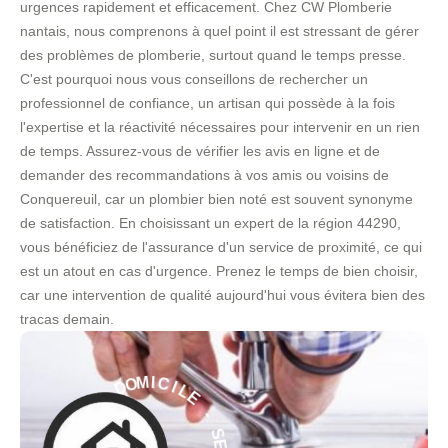
urgences rapidement et efficacement. Chez CW Plomberie
nantais, nous comprenons à quel point il est stressant de gérer
des problèmes de plomberie, surtout quand le temps presse.
C'est pourquoi nous vous conseillons de rechercher un
professionnel de confiance, un artisan qui possède à la fois
l'expertise et la réactivité nécessaires pour intervenir en un rien
de temps. Assurez-vous de vérifier les avis en ligne et de
demander des recommandations à vos amis ou voisins de
Conquereuil, car un plombier bien noté est souvent synonyme
de satisfaction. En choisissant un expert de la région 44290,
vous bénéficiez de l'assurance d'un service de proximité, ce qui
est un atout en cas d'urgence. Prenez le temps de bien choisir,
car une intervention de qualité aujourd'hui vous évitera bien des
tracas demain.
L
E
I
C
-
I
M
S
O
E
D
R
V
À
I