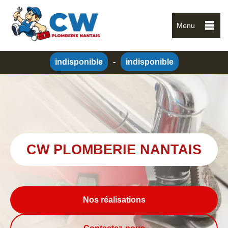
Menu
indisponible
-
indisponible
CW PLOMBERIE NANTAIS
Nos réalisations