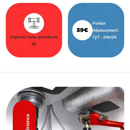
Forfait
déplacement
Urgence fuite plomberie
7j/7 - 24h/24
44
D'expérience