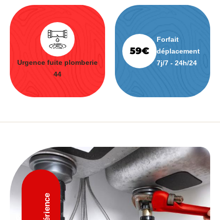
Forfait
déplacement
Urgence fuite plomberie
7j/7 - 24h/24
44
D'expérience