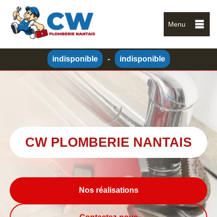
Menu
indisponible
-
indisponible
CW PLOMBERIE NANTAIS
Nos réalisations