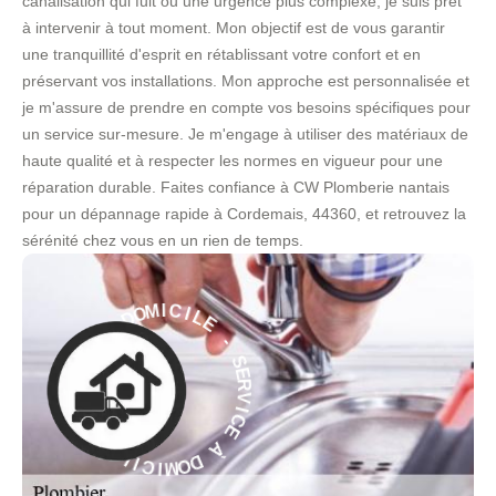
canalisation qui fuit ou une urgence plus complexe, je suis prêt
à intervenir à tout moment. Mon objectif est de vous garantir
une tranquillité d'esprit en rétablissant votre confort et en
préservant vos installations. Mon approche est personnalisée et
je m'assure de prendre en compte vos besoins spécifiques pour
un service sur-mesure. Je m'engage à utiliser des matériaux de
haute qualité et à respecter les normes en vigueur pour une
réparation durable. Faites confiance à CW Plomberie nantais
pour un dépannage rapide à Cordemais, 44360, et retrouvez la
sérénité chez vous en un rien de temps.
E
L
I
C
-
I
S
M
E
O
R
D
V
À
I
C
E
E
C
À
I
V
D
R
O
E
M
S
I
-
C
E
I
L