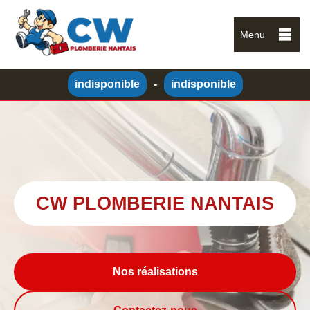
Menu
indisponible
-
indisponible
CW PLOMBERIE NANTAIS
Nos réalisations