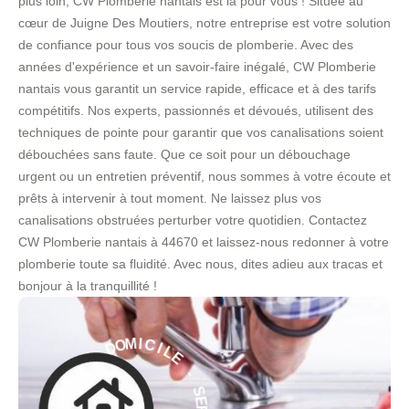
plus loin, CW Plomberie nantais est là pour vous ! Située au
cœur de Juigne Des Moutiers, notre entreprise est votre solution
de confiance pour tous vos soucis de plomberie. Avec des
années d'expérience et un savoir-faire inégalé, CW Plomberie
nantais vous garantit un service rapide, efficace et à des tarifs
compétitifs. Nos experts, passionnés et dévoués, utilisent des
techniques de pointe pour garantir que vos canalisations soient
débouchées sans faute. Que ce soit pour un débouchage
urgent ou un entretien préventif, nous sommes à votre écoute et
prêts à intervenir à tout moment. Ne laissez plus vos
canalisations obstruées perturber votre quotidien. Contactez
CW Plomberie nantais à 44670 et laissez-nous redonner à votre
plomberie toute sa fluidité. Avec nous, dites adieu aux tracas et
bonjour à la tranquillité !
L
E
I
C
I
-
M
O
S
D
E
R
À
V
I
E
C