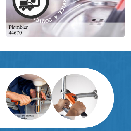
C
E
I
V
À
R
E
D
S
O
M
-
I
E
C
L
I