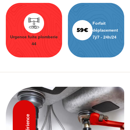
Forfait
déplacement
Urgence fuite plomberie
7j/7 - 24h/24
44
D'expérience