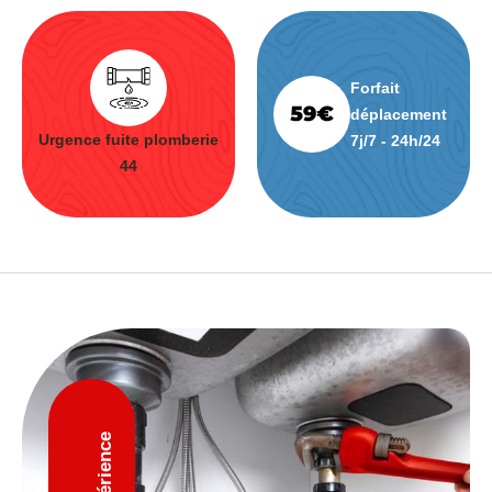
Forfait
déplacement
Urgence fuite plomberie
7j/7 - 24h/24
44
D'expérience