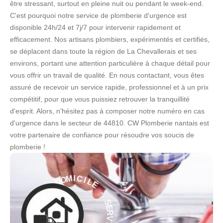
être stressant, surtout en pleine nuit ou pendant le week-end.
C'est pourquoi notre service de plomberie d'urgence est
disponible 24h/24 et 7j/7 pour intervenir rapidement et
efficacement. Nos artisans plombiers, expérimentés et certifiés,
se déplacent dans toute la région de La Chevallerais et ses
environs, portant une attention particulière à chaque détail pour
vous offrir un travail de qualité. En nous contactant, vous êtes
assuré de recevoir un service rapide, professionnel et à un prix
compétitif, pour que vous puissiez retrouver la tranquillité
d'esprit. Alors, n'hésitez pas à composer notre numéro en cas
d'urgence dans le secteur de 44810. CW Plomberie nantais est
votre partenaire de confiance pour résoudre vos soucis de
plomberie !
E
L
I
C
-
I
M
S
O
E
D
R
V
À
I
C
E
E
C