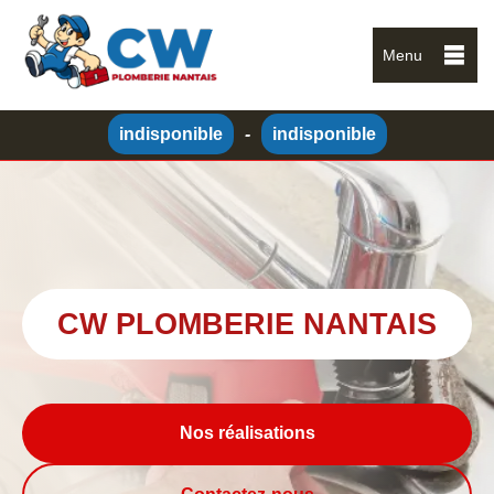
Menu
indisponible
-
indisponible
CW PLOMBERIE NANTAIS
Nos réalisations