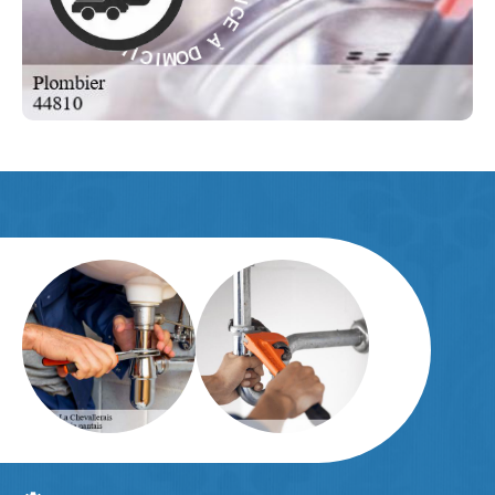
À
I
V
R
D
E
O
S
M
-
I
C
E
I
L