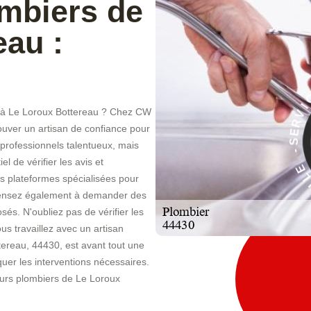
ombiers de
eau :
nt à Le Loroux Bottereau ? Chez CW
À
ouver un artisan de confiance pour
E
professionnels talentueux, mais
C
I
l de vérifier les avis et
V
s plateformes spécialisées pour
 Pensez également à demander des
osés. N'oubliez pas de vérifier les
us travaillez avec un artisan
ttereau, 44430, est avant tout une
quer les interventions nécessaires.
eurs plombiers de Le Loroux