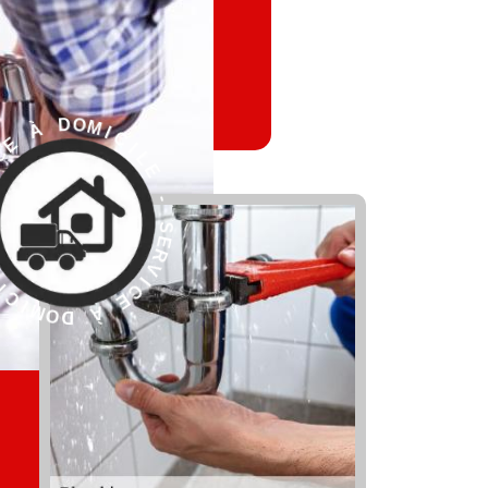
L
E
I
C
-
I
M
S
O
E
D
R
V
I
C
E
À
R
D
E
O
S
M
-
I
C
E
L
I