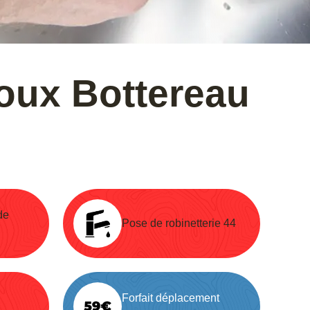
oux Bottereau
de
Pose de robinetterie 44
Forfait déplacement