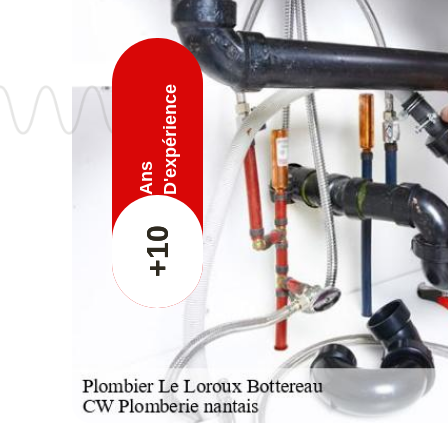
D'expérience
Ans
+10