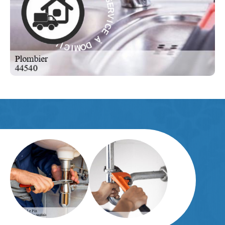
C
À
E
E
À
C
D
I
V
O
R
M
E
I
S
C
-
I
L
E