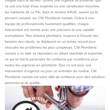
inégalé dans le secteur. Quand une urgence se présente, que
ce soit une fuite d'eau inopinée ou une canalisation bouchée,
les habitants de Le Pin, dans le secteur 44540, savent qu'ils
peuvent compter sur CW Plomberie nantais. Grâce à une
équipe de professionnels hautement qualifiés, chaque
intervention est menée avec une précision et une rapidité
exemplaires. Nos artisans plombiers, toujours à l'écoute des
besoins des clients, se déplacent en un temps record pour
résoudre les problèmes les plus complexes. CW Plomberie
nantais a su bâtir sa réputation en alliant réactivité et expertise,
ce qui en fait le partenaire de confiance par excellence pour
toutes les urgences en plomberie. Que ce soit pour une
intervention d'urgence ou pour un entretien de routine, CW
Plomberie nantais est votre allié de confiance pour des solutions
pérennes et de qualité.
E
L
-
I
C
S
E
I
M
R
O
V
D
I