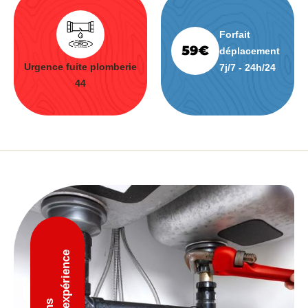
Forfait
déplacement
Urgence fuite plomberie
7j/7 - 24h/24
44
D'expérience