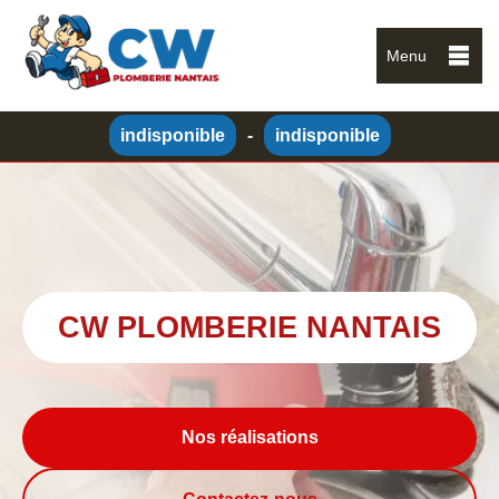
Menu
indisponible
-
indisponible
CW PLOMBERIE NANTAIS
Nos réalisations