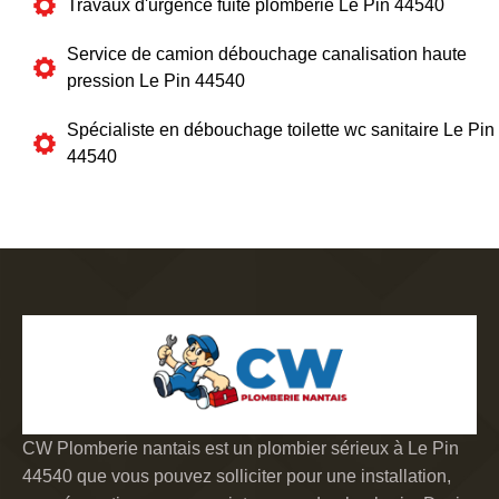
Travaux d'urgence fuite plomberie Le Pin 44540
Service de camion débouchage canalisation haute
pression Le Pin 44540
Spécialiste en débouchage toilette wc sanitaire Le Pin
44540
CW Plomberie nantais est un plombier sérieux à Le Pin
44540 que vous pouvez solliciter pour une installation,