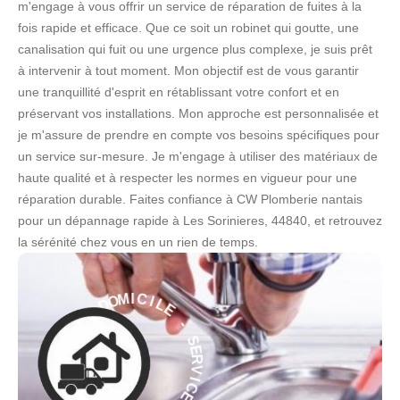
m'engage à vous offrir un service de réparation de fuites à la
fois rapide et efficace. Que ce soit un robinet qui goutte, une
canalisation qui fuit ou une urgence plus complexe, je suis prêt
à intervenir à tout moment. Mon objectif est de vous garantir
une tranquillité d'esprit en rétablissant votre confort et en
préservant vos installations. Mon approche est personnalisée et
je m'assure de prendre en compte vos besoins spécifiques pour
un service sur-mesure. Je m'engage à utiliser des matériaux de
haute qualité et à respecter les normes en vigueur pour une
réparation durable. Faites confiance à CW Plomberie nantais
pour un dépannage rapide à Les Sorinieres, 44840, et retrouvez
la sérénité chez vous en un rien de temps.
E
L
I
C
-
I
M
S
E
O
R
D
V
À
I
C
E
E
C
À
I
V