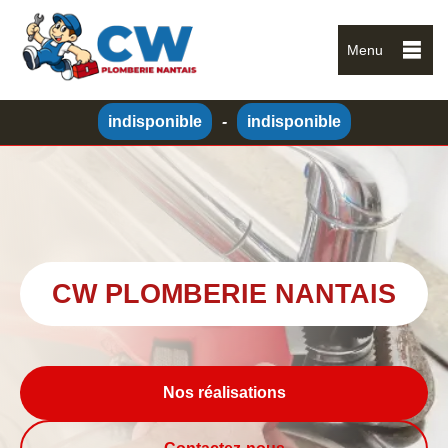
Menu
indisponible
-
indisponible
CW PLOMBERIE NANTAIS
Nos réalisations