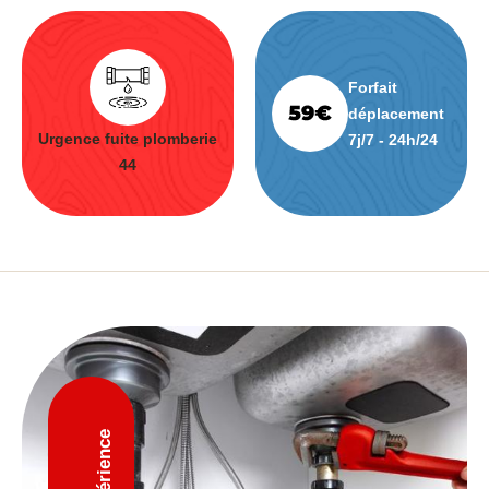
Forfait
déplacement
Urgence fuite plomberie
7j/7 - 24h/24
44
D'expérience