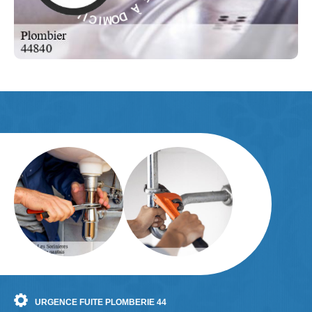
D
R
O
E
M
S
I
-
C
E
I
L
URGENCE FUITE PLOMBERIE 44