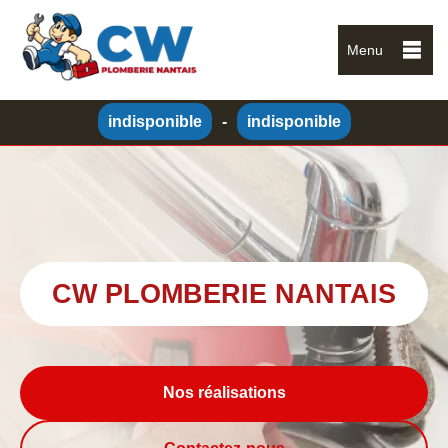
Menu
indisponible
-
indisponible
CW PLOMBERIE NANTAIS
Nos réalisations