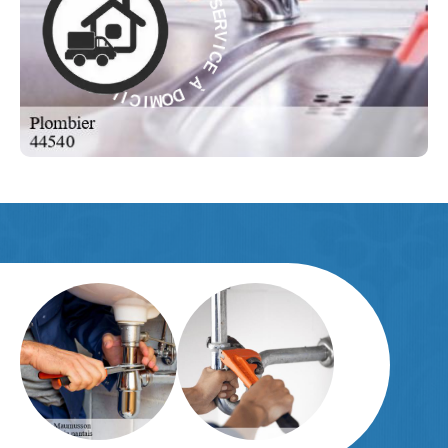
I
À
C
E
E
C
À
I
V
D
R
O
E
M
S
I
-
C
I
E
L