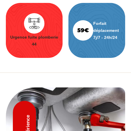
Forfait
déplacement
Urgence fuite plomberie
7j/7 - 24h/24
44
D'expérience