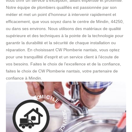
vous offrir un service d'exception, alliant expertise et proximité.
Notre équipe de plombiers qualifiés est passionnée par son
métier et met un point d'honneur à intervenir rapidement et
efficacement, que vous soyez dans le centre de Mindin, 44250,
ou dans ses environs. Nous utilisons des matériaux de qualité
supérieure et des techniques à la pointe de la technologie pour
garantir la durabilité et la sécurité de chaque installation ou
réparation. En choisissant CW Plomberie nantais, vous optez
pour une tranquillité d'esprit et un service client à l'écoute de
vos besoins. Faites le choix de l'excellence et de la confiance,
faites le choix de CW Plomberie nantais, votre partenaire de
confiance à Mindin.
L
E
I
C
-
I
M
S
O
E
D
R
V
À
I
C
E
E
C
I
À
V
R
D