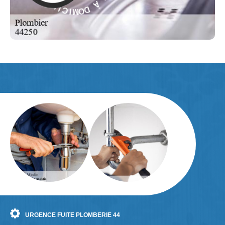
E
O
S
M
-
I
C
E
I
L
URGENCE FUITE PLOMBERIE 44