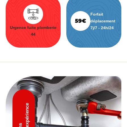
Forfait
déplacement
Urgence fuite plomberie
7j/7 - 24h/24
44
D'expérience