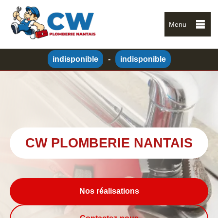
Menu
indisponible
-
indisponible
CW PLOMBERIE NANTAIS
Nos réalisations