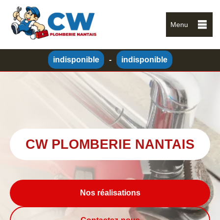
Menu
indisponible
-
indisponible
CW PLOMBERIE NANTAIS
Nos réalisations