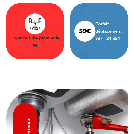
Forfait
déplacement
Urgence fuite plomberie
7j/7 - 24h/24
44
D'expérience