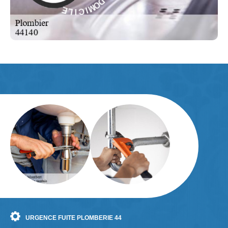
I
I
C
V
R
I
E
L
S
E
-
URGENCE FUITE PLOMBERIE 44