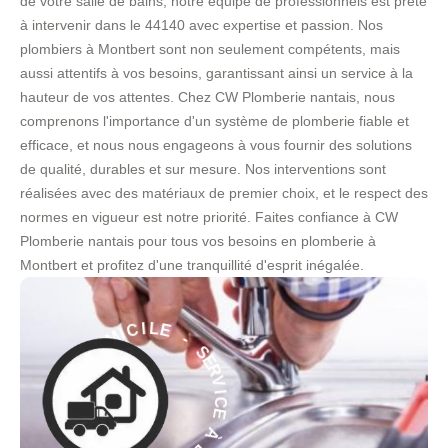
de votre salle de bains, notre équipe de professionnels est prête
à intervenir dans le 44140 avec expertise et passion. Nos
plombiers à Montbert sont non seulement compétents, mais
aussi attentifs à vos besoins, garantissant ainsi un service à la
hauteur de vos attentes. Chez CW Plomberie nantais, nous
comprenons l'importance d'un système de plomberie fiable et
efficace, et nous nous engageons à vous fournir des solutions
de qualité, durables et sur mesure. Nos interventions sont
réalisées avec des matériaux de premier choix, et le respect des
normes en vigueur est notre priorité. Faites confiance à CW
Plomberie nantais pour tous vos besoins en plomberie à
Montbert et profitez d'une tranquillité d'esprit inégalée.
-
E
S
E
L
R
I
C
V
I
I
M
C
O
E
D
À
À
D
O
E
M
C