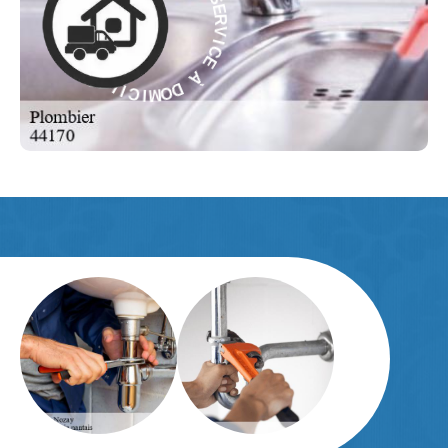
À
I
C
E
E
C
À
I
V
D
R
O
E
M
S
I
-
C
E
I
L