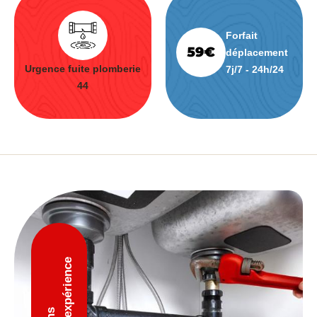
Forfait
déplacement
Urgence fuite plomberie
7j/7 - 24h/24
44
D'expérience