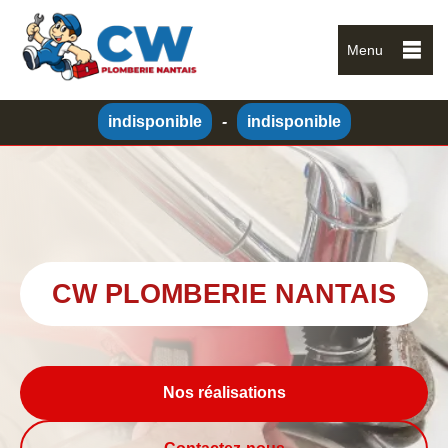
Menu
indisponible
-
indisponible
CW PLOMBERIE NANTAIS
Nos réalisations