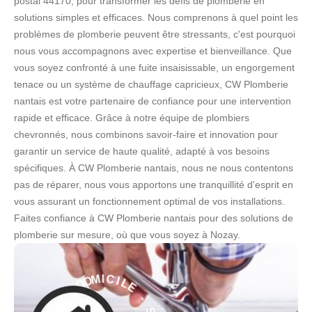
postal 44170, pour transformer les défis de plomberie en
solutions simples et efficaces. Nous comprenons à quel point les
problèmes de plomberie peuvent être stressants, c'est pourquoi
nous vous accompagnons avec expertise et bienveillance. Que
vous soyez confronté à une fuite insaisissable, un engorgement
tenace ou un système de chauffage capricieux, CW Plomberie
nantais est votre partenaire de confiance pour une intervention
rapide et efficace. Grâce à notre équipe de plombiers
chevronnés, nous combinons savoir-faire et innovation pour
garantir un service de haute qualité, adapté à vos besoins
spécifiques. À CW Plomberie nantais, nous ne nous contentons
pas de réparer, nous vous apportons une tranquillité d'esprit en
vous assurant un fonctionnement optimal de vos installations.
Faites confiance à CW Plomberie nantais pour des solutions de
plomberie sur mesure, où que vous soyez à Nozay.
E
L
I
C
-
I
S
M
E
O
R
D
V