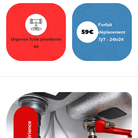
Forfait
déplacement
Urgence fuite plomberie
7j/7 - 24h/24
44
D'expérience