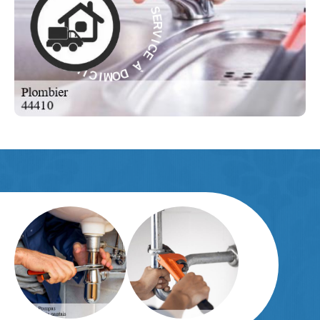
R
V
À
I
C
E
E
C
I
À
V
R
D
E
O
S
M
-
I
C
E
I
L