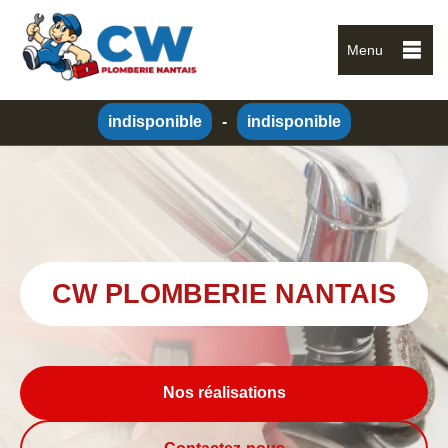
Menu
indisponible
-
indisponible
CW PLOMBERIE NANTAIS
Nos réalisations