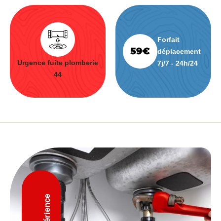
Forfait
déplacement
Urgence fuite plomberie
7j/7 - 24h/24
44
D'expérience