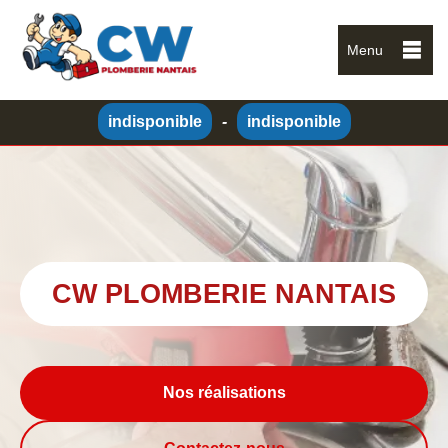
Menu
indisponible
-
indisponible
CW PLOMBERIE NANTAIS
Nos réalisations