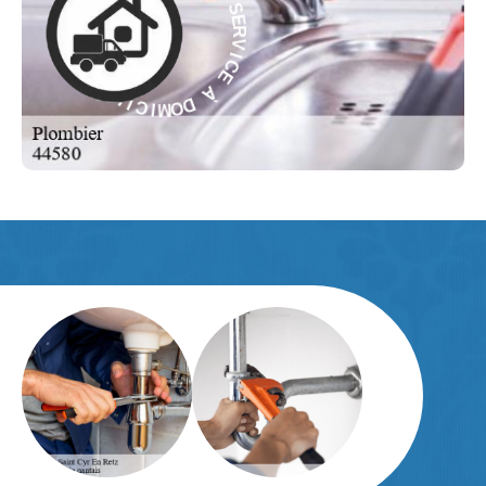
V
À
I
C
E
E
C
À
I
V
D
R
O
E
M
S
-
I
C
E
I
L