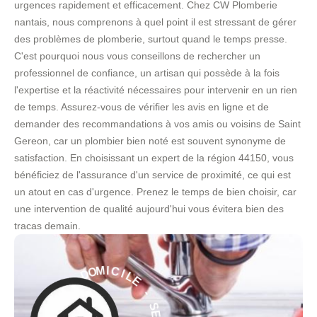
urgences rapidement et efficacement. Chez CW Plomberie
nantais, nous comprenons à quel point il est stressant de gérer
des problèmes de plomberie, surtout quand le temps presse.
C'est pourquoi nous vous conseillons de rechercher un
professionnel de confiance, un artisan qui possède à la fois
l'expertise et la réactivité nécessaires pour intervenir en un rien
de temps. Assurez-vous de vérifier les avis en ligne et de
demander des recommandations à vos amis ou voisins de Saint
Gereon, car un plombier bien noté est souvent synonyme de
satisfaction. En choisissant un expert de la région 44150, vous
bénéficiez de l'assurance d'un service de proximité, ce qui est
un atout en cas d'urgence. Prenez le temps de bien choisir, car
une intervention de qualité aujourd'hui vous évitera bien des
tracas demain.
L
E
I
C
-
I
M
S
O
E
D
R
V
À
I