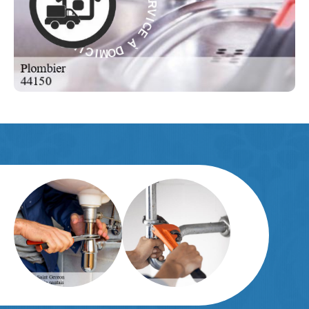
C
E
E
C
I
À
V
R
D
E
O
S
M
-
I
C
E
I
L