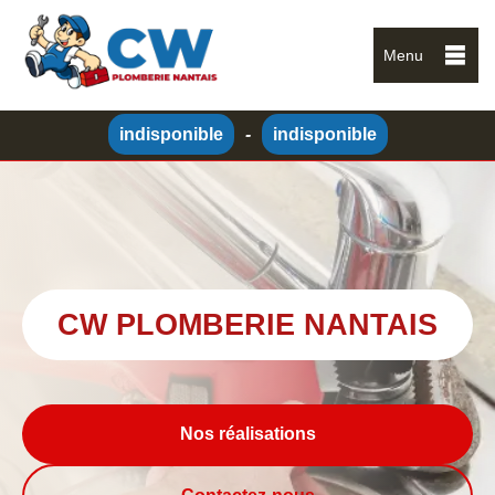
Menu
indisponible
-
indisponible
CW PLOMBERIE NANTAIS
Nos réalisations