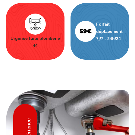
Forfait
déplacement
Urgence fuite plomberie
7j/7 - 24h/24
44
D'expérience