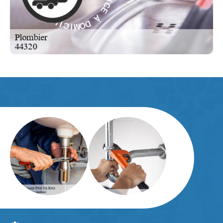
À
I
V
D
R
O
E
M
S
I
-
C
I
E
L