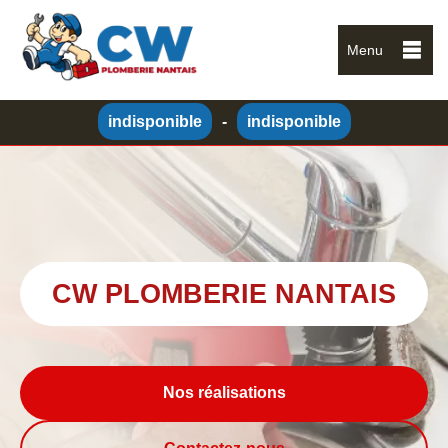
Menu
indisponible
-
indisponible
CW PLOMBERIE NANTAIS
Nos réalisations