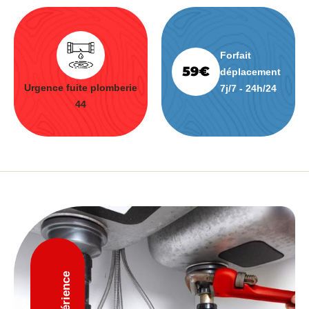
Forfait
déplacement
Urgence fuite plomberie
7j/7 - 24h/24
44
D'expérience