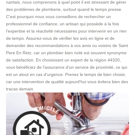
nantais, nous comprenons à quel point il est stressant de gérer
des problèmes de plomberie, surtout quand le temps presse.
C'est pourquoi nous vous conseillons de rechercher un
professionnel de confiance, un artisan qui possède à la fois
l'expertise et la réactivité nécessaires pour intervenir en un rien
de temps. Assurez-vous de vérifier les avis en ligne et de
demander des recommandations à vos amis ou voisins de Saint
Pere En Retz, car un plombier bien noté est souvent synonyme
de satisfaction. En choisissant un expert de la région 44320,
vous bénéficiez de l'assurance d'un service de proximité, ce qui
est un atout en cas d'urgence. Prenez le temps de bien choisir,
car une intervention de qualité aujourd'hui vous évitera bien des
tracas demain.
E
L
I
-
C
I
S
M
E
O
R
D
V
I
À
C
E
E
C