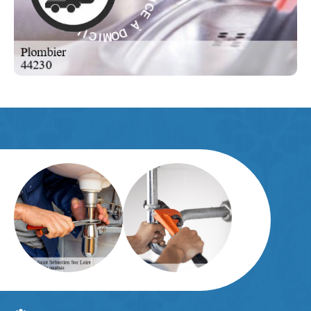
À
I
V
D
R
O
E
M
S
I
-
C
I
E
L