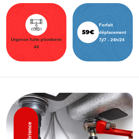
Forfait
déplacement
Urgence fuite plomberie
7j/7 - 24h/24
44
D'expérience