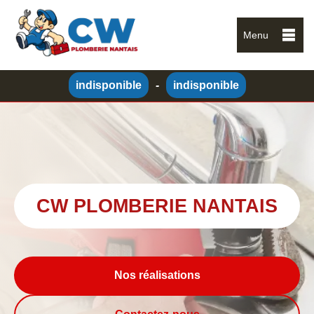
Menu
indisponible
-
indisponible
CW PLOMBERIE NANTAIS
Nos réalisations