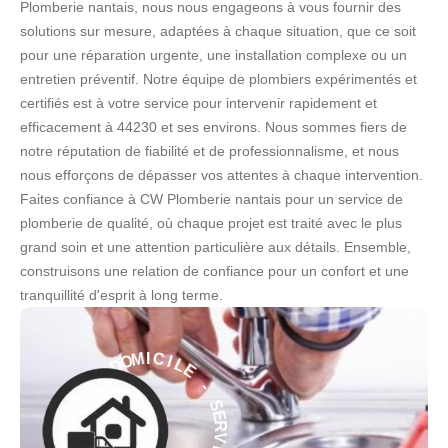
Plomberie nantais, nous nous engageons à vous fournir des
solutions sur mesure, adaptées à chaque situation, que ce soit
pour une réparation urgente, une installation complexe ou un
entretien préventif. Notre équipe de plombiers expérimentés et
certifiés est à votre service pour intervenir rapidement et
efficacement à 44230 et ses environs. Nous sommes fiers de
notre réputation de fiabilité et de professionnalisme, et nous
nous efforçons de dépasser vos attentes à chaque intervention.
Faites confiance à CW Plomberie nantais pour un service de
plomberie de qualité, où chaque projet est traité avec le plus
grand soin et une attention particulière aux détails. Ensemble,
construisons une relation de confiance pour un confort et une
tranquillité d'esprit à long terme.
E
L
I
C
-
I
S
M
E
O
R
D
V
À
I
C
E
E
C