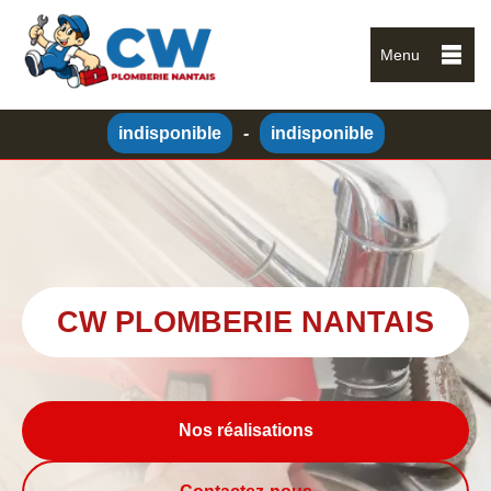
Menu
indisponible
-
indisponible
CW PLOMBERIE NANTAIS
Nos réalisations