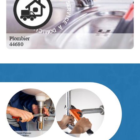
V
À
I
C
E
E
C
I
À
V
R
D
E
O
S
M
-
I
C
E
I
L