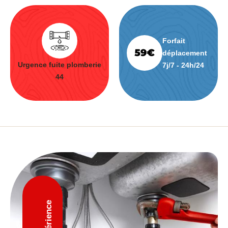
Forfait
déplacement
Urgence fuite plomberie
7j/7 - 24h/24
44
D'expérience