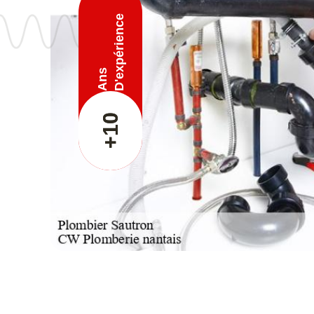
D'expérience
Ans
+10