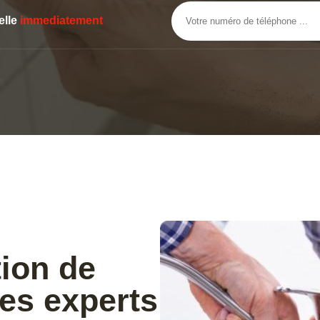
elle
immediatement
tion de
es experts