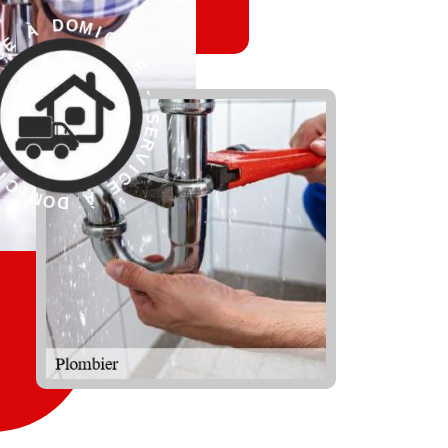
L
E
I
C
-
I
M
S
O
E
D
R
V
I
C
E
À
R
D
E
O
S
M
-
I
C
E
I
L