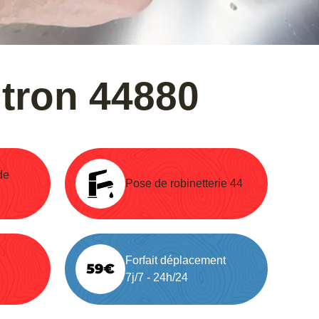
tron 44880
de
Pose de robinetterie 44
Forfait déplacement
7j/7 - 24h/24