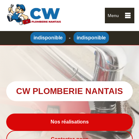
Menu
indisponible
-
indisponible
CW PLOMBERIE NANTAIS
Nos réalisations