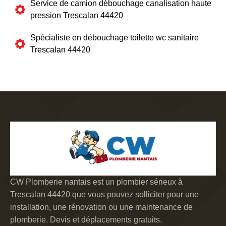
Service de camion débouchage canalisation haute
pression Trescalan 44420
Spécialiste en débouchage toilette wc sanitaire
Trescalan 44420
CW Plomberie nantais est un plombier sérieux à
Trescalan 44420 que vous pouvez solliciter pour une
installation, une rénovation ou une maintenance de
plomberie. Devis et déplacements gratuits.