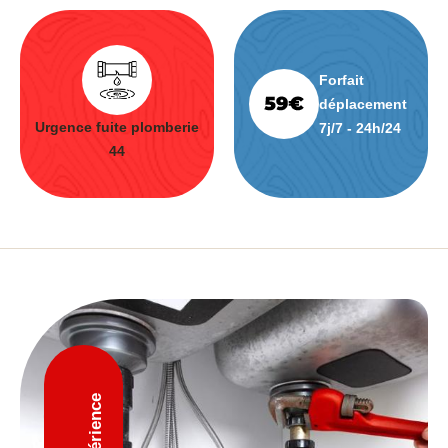
Forfait
déplacement
Urgence fuite plomberie
7j/7 - 24h/24
44
D'expérience