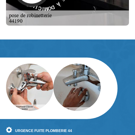
D
R
O
E
M
S
-
I
C
E
I
L
URGENCE FUITE PLOMBERIE 44