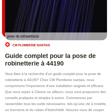
CW PLOMBERIE NANTAIS
Guide complet pour la pose de
robinetterie à 44190
Vous êtes à la recherche d'un guide complet pour la pose de
robinetterie à 44190? Chez CW Plomberie nantais, nous
comprenons l'importance d'une installation soignée et efficace.
Que vous soyez à Clisson ou ailleurs, nous vous proposons des
conseils pratiques et simples à suivre. Commencez par
rassembler tous les outils nécessaires, tels qu'une clé à molette,
un tournevis et du ruban d'étanchéité. Assurez-vous de couper