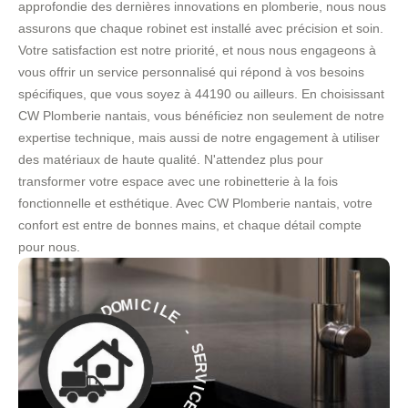
approfondie des dernières innovations en plomberie, nous nous
assurons que chaque robinet est installé avec précision et soin.
Votre satisfaction est notre priorité, et nous nous engageons à
vous offrir un service personnalisé qui répond à vos besoins
spécifiques, que vous soyez à 44190 ou ailleurs. En choisissant
CW Plomberie nantais, vous bénéficiez non seulement de notre
expertise technique, mais aussi de notre engagement à utiliser
des matériaux de haute qualité. N'attendez plus pour
transformer votre espace avec une robinetterie à la fois
fonctionnelle et esthétique. Avec CW Plomberie nantais, votre
confort est entre de bonnes mains, et chaque détail compte
pour nous.
E
L
I
C
-
I
M
S
O
E
R
D
V
À
I
C
E
E
C
À
I
V