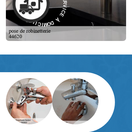
C
E
E
C
À
I
V
R
D
E
O
S
M
-
I
C
E
I
L