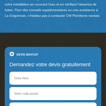
votre installation en rouvrant l'eau et en vérifiant l'absence de
fuites. Pour des conseils supplémentaires ou une assistance à
La Grigonnais, n'hésitez pas à contacter CW Plomberie nantais.
DEVIS GRATUIT
Demandez votre devis gratuitement