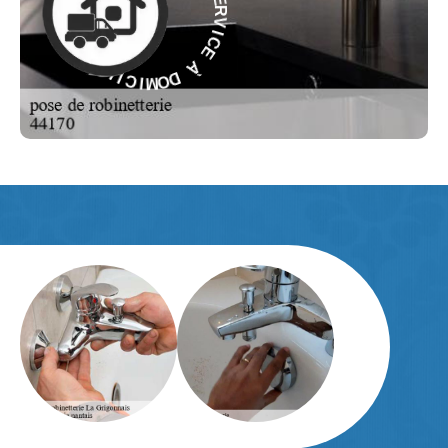
C
E
E
C
I
À
V
R
D
E
O
S
M
-
I
C
E
I
L