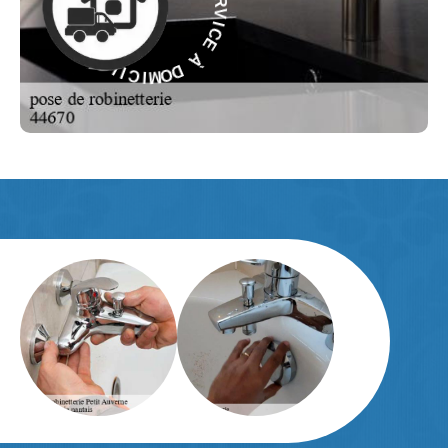
E
E
C
À
I
V
R
D
E
O
S
M
-
I
C
E
I
L