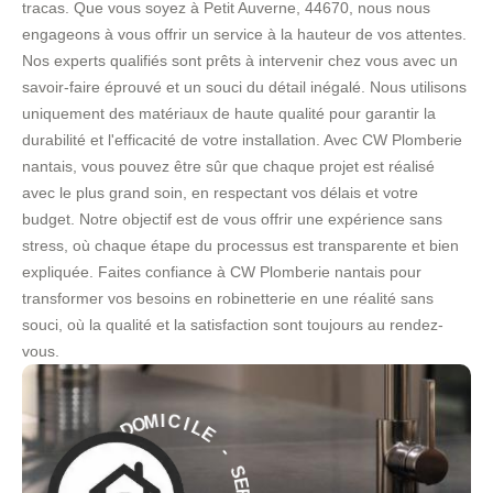
tracas. Que vous soyez à Petit Auverne, 44670, nous nous
engageons à vous offrir un service à la hauteur de vos attentes.
Nos experts qualifiés sont prêts à intervenir chez vous avec un
savoir-faire éprouvé et un souci du détail inégalé. Nous utilisons
uniquement des matériaux de haute qualité pour garantir la
durabilité et l'efficacité de votre installation. Avec CW Plomberie
nantais, vous pouvez être sûr que chaque projet est réalisé
avec le plus grand soin, en respectant vos délais et votre
budget. Notre objectif est de vous offrir une expérience sans
stress, où chaque étape du processus est transparente et bien
expliquée. Faites confiance à CW Plomberie nantais pour
transformer vos besoins en robinetterie en une réalité sans
souci, où la qualité et la satisfaction sont toujours au rendez-
vous.
E
L
I
C
-
I
M
S
O
E
D
R
V
À
I
C