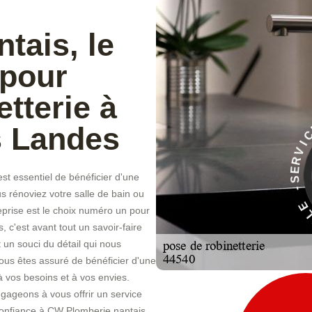
tais, le
 pour
etterie à
s Landes
D
À
t essentiel de bénéficier d'une
E
C
s rénoviez votre salle de bain ou
I
V
eprise est le choix numéro un pour
c'est avant tout un savoir-faire
 un souci du détail qui nous
ous êtes assuré de bénéficier d'une
à vos besoins et à vos envies.
ageons à vous offrir un service
 confiance à CW Plomberie nantais