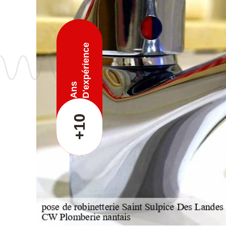
D'expérience
Ans
+10