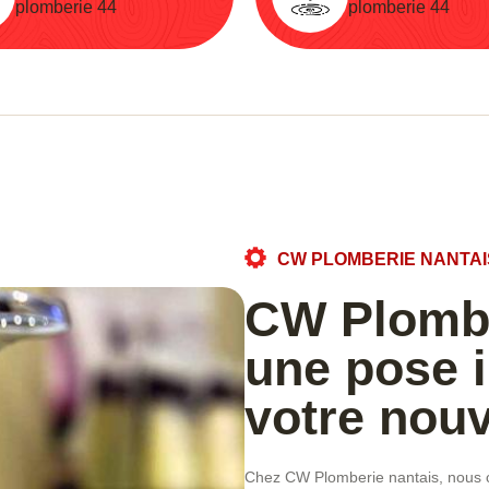
plomberie 44
plomberie 44
CW PLOMBERIE NANTAI
CW Plombe
une pose 
votre nouv
Chez CW Plomberie nantais, nous co