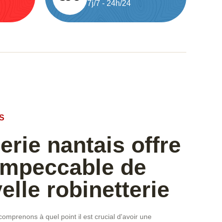
7j/7 - 24h/24
S
rie nantais offre
impeccable de
elle robinetterie
mprenons à quel point il est crucial d'avoir une