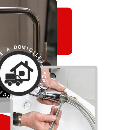
E
L
-
I
C
S
I
M
E
R
O
V
I
C
E
À
D
O
R
M
E
S
I
C
-
I
L
E