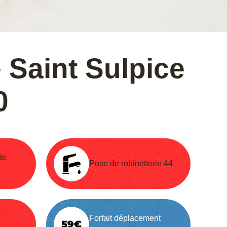
 Saint Sulpice
0
de
Pose de robinetterie 44
Forfait déplacement