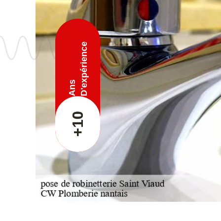
D'expérience
Ans
+10