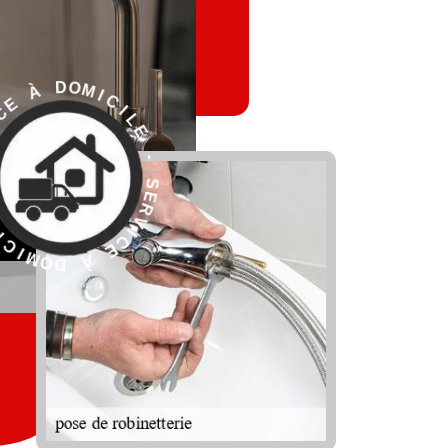
L
I
E
C
I
-
M
O
S
D
E
R
V
I
C
E
À
E
D
S
O
-
M
I
E
C
L
I