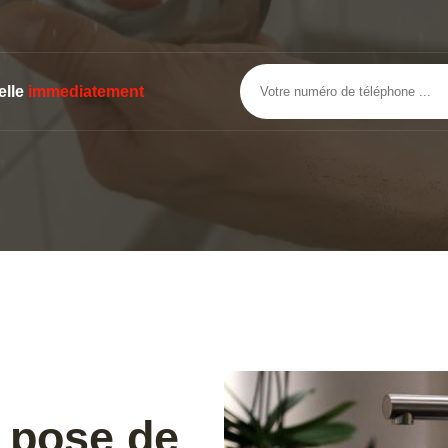
elle
immediatement
a pose de