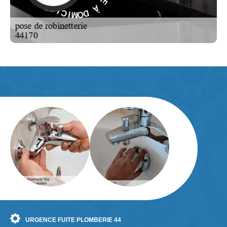
E
D
S
O
-
M
E
I
C
L
I
URGENCE FUITE PLOMBERIE 44