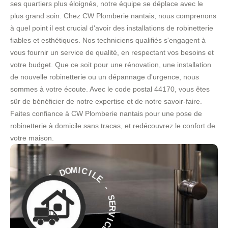
ses quartiers plus éloignés, notre équipe se déplace avec le
plus grand soin. Chez CW Plomberie nantais, nous comprenons
à quel point il est crucial d'avoir des installations de robinetterie
fiables et esthétiques. Nos techniciens qualifiés s'engagent à
vous fournir un service de qualité, en respectant vos besoins et
votre budget. Que ce soit pour une rénovation, une installation
de nouvelle robinetterie ou un dépannage d'urgence, nous
sommes à votre écoute. Avec le code postal 44170, vous êtes
sûr de bénéficier de notre expertise et de notre savoir-faire.
Faites confiance à CW Plomberie nantais pour une pose de
robinetterie à domicile sans tracas, et redécouvrez le confort de
votre maison.
L
I
E
C
I
M
-
O
S
D
E
R
À
V
I
E
C
C
E
I
V
À
R