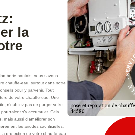
z:
er la
otre
À
E
lomberie nantais, nous savons
C
I
tre chauffe-eau, surtout dans notre
V
R
nseils pour y parvenir. Tout
rature de votre chauffe-eau. Une
te, n'oubliez pas de purger votre
 pourraient s'y accumuler. Cela
, mais aussi d'améliorer son
èrement les anodes sacrificielles.
 la protection de votre chauffe-eau