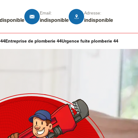
Email:
Adresse:
ndisponible
indisponible
indisponible
 44
Entreprise de plomberie 44
Urgence fuite plomberie 44