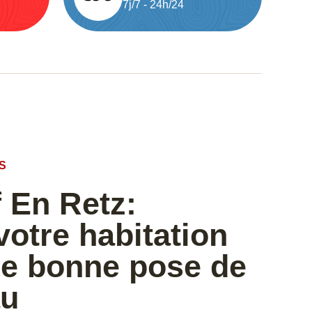
7j/7 - 24h/24
S
 En Retz:
votre habitation
ne bonne pose de
au