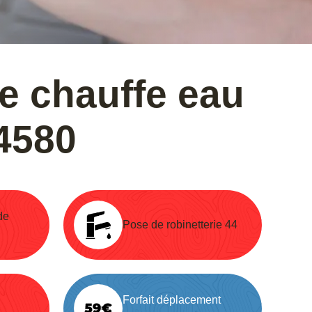
de chauffe eau
4580
de
Pose de robinetterie 44
Forfait déplacement