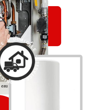
L
I
E
C
I
M
-
O
S
D
E
R
V
I
C
E
À
E
D
S
O
-
M
E
I
C
L
I