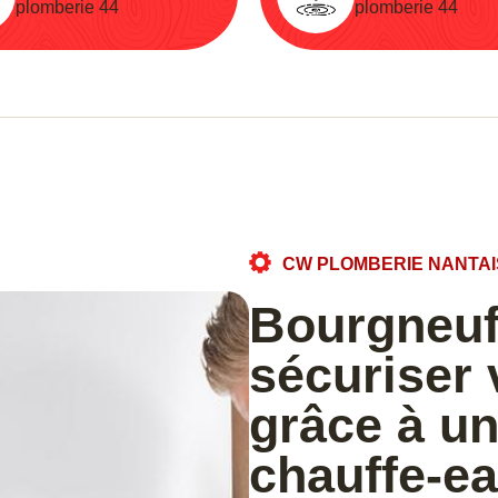
plomberie 44
plomberie 44
CW PLOMBERIE NANTAI
Bourgneuf
sécuriser 
grâce à u
chauffe-e