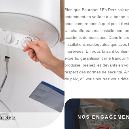
Bien que Bourgneuf En Retz soit une v
notamment en veillant à la bonne 
nous comprenons à quel point il est c
Un chauffe-eau mal installé peut en
accidents domestiques. Dans le co
installations inadéquates qui, ave
imprévues. En nous faisant confianc
experts, garantissant une tranquilli
produise; prenez les devants en vou
respect des normes de sécurité. Ain
de paix, où vous pourrez vous déte
NOS ENGAGEME