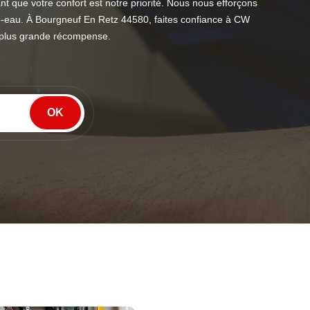
t que votre confort est notre priorité. Nous nous efforçons
uffe-eau. À Bourgneuf En Retz 44580, faites confiance à CW
re plus grande récompense.