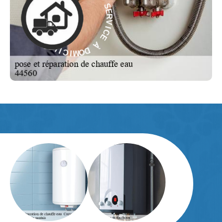
V
À
I
C
E
E
C
I
À
V
R
D
E
O
S
M
-
I
C
E
I
L