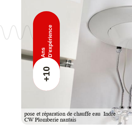
D'expérience
Ans
+10