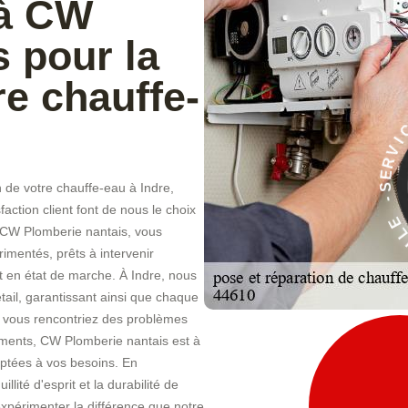
 à CW
 pour la
re chauffe-
À
E
 de votre chauffe-eau à Indre,
C
I
action client font de nous le choix
V
R
 CW Plomberie nantais, vous
imentés, prêts à intervenir
 en état de marche. À Indre, nous
tail, garantissant ainsi que chaque
e vous rencontriez des problèmes
nements, CW Plomberie nantais est à
aptées à vos besoins. En
lité d'esprit et la durabilité de
expérimenter la différence que notre