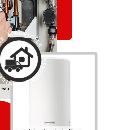
L
E
I
C
I
-
M
O
S
D
E
R
V
I
C
E
À
E
D
S
O
M
-
I
E
C
L
I