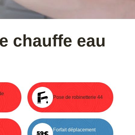
de chauffe eau
de
Pose de robinetterie 44
Forfait déplacement