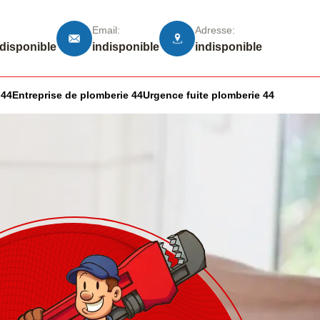
Email:
Adresse:
ndisponible
indisponible
indisponible
 44
Entreprise de plomberie 44
Urgence fuite plomberie 44