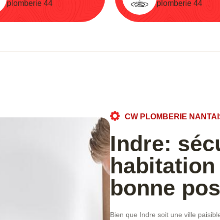
plomberie 44
plomberie 44
CW PLOMBERIE NANTAI
Indre: séc
habitation
bonne pos
Bien que Indre soit une ville paisib