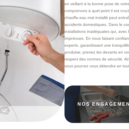
en veillant à la bonne pose de vot
comprenons à quel point il est crucia
chauffe-eau mal installé peut entra
accidents domestiques. Dans le co
installations inadéquates qui, ave
imprévues. En nous faisant confianc
experts, garantissant une tranquilli
produise; prenez les devants en vou
respect des normes de sécurité. Ain
vous pourrez vous détendre en tout
NOS ENGAGEME